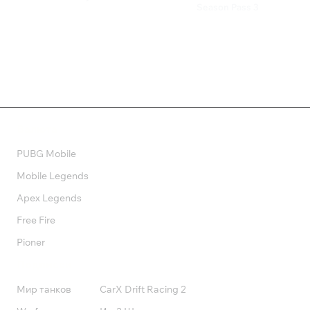
Season Pass 3
650 ₽
899 ₽
Валюта
PUBG Mobile
Mobile Legends
Apex Legends
Free Fire
Pioner
Подписки
Мир танков
CarX Drift Racing 2