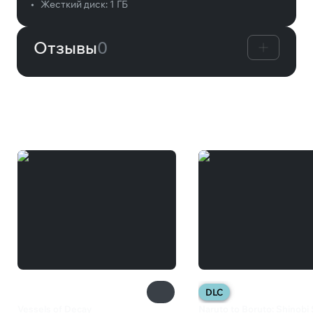
•
Жесткий диск:
1 ГБ
Отзывы
0
Вам может понравиться
DLC
Vessels of Decay
Naruto to Boruto: Shinobi 