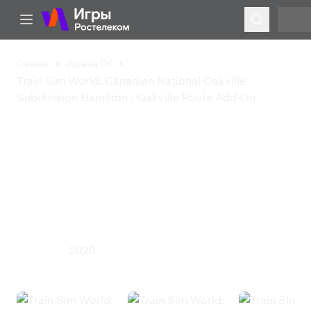
Главная
Игры на ПК
Train Sim World: Canadian National Oakville
Subdivision Hamilton - Oakville Route Add-On
Train Sim World:
Canadian National
Oakville Subdivision
Hamilton - Oakville Route
Add-On
2020
Симулятор