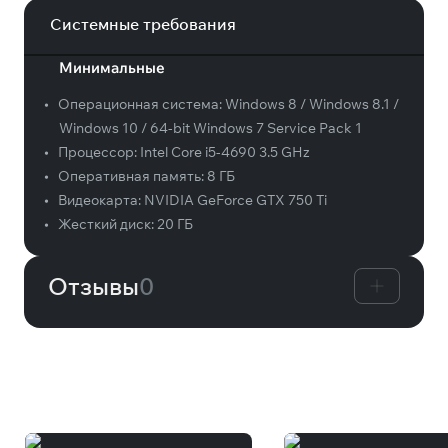
Системные требования
Минимальные
•
Операционная система:
Windows 8 / Windows 8.1 /
Windows 10 / 64-bit Windows 7 Service Pack 1
•
Процессор:
Intel Core i5-4690 3.5 GHz
•
Оперативная память:
8 ГБ
•
Видеокарта:
NVIDIA GeForce GTX 750 Ti
•
Жесткий диск:
20 ГБ
Отзывы
0
Вам может понравиться