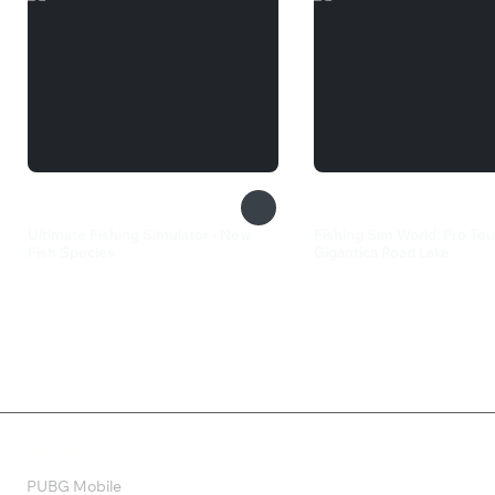
Ultimate Fishing Simulator - New
Fishing Sim World: Pro Tour
Fish Species
Gigantica Road Lake
82 ₽
269 ₽
Валюта
PUBG Mobile