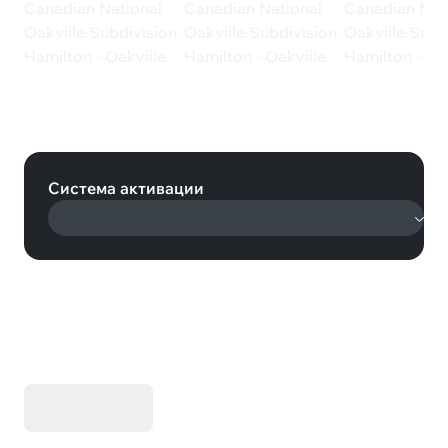
Train Sim World: Canadian National
Oakville Subdivision Hamilton -
Oakville Route Add-On (Steam)
Система активации
KIBORG - Делюкс Издание
Купить