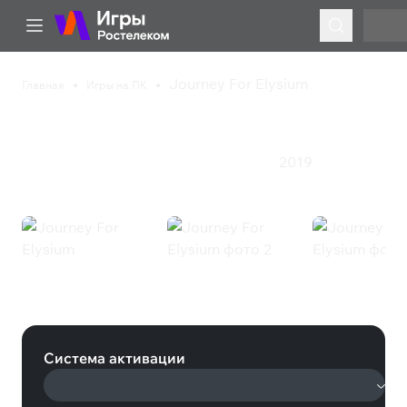
Journey For Elysium
Главная
Игры на ПК
Journey For Elysium
2019
Казуальная игра
Приключения
Симулятор
Journey For Elysium (Steam)
Система активации