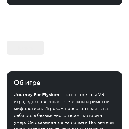
KIBORG - Делюкс Издание
Купить
Об игре
Journey For Elysium
— это сюжетная VR-
игра, вдохновленная греческой и римской
мифологией. Игрокам предстоит взять на
себя роль безымянного героя, который
умер. Он оказывается на лодке в Подземном