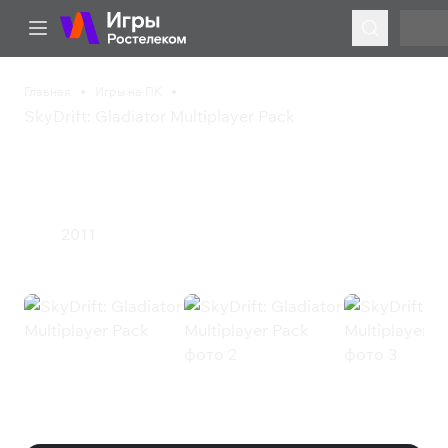
Главная
Игры на ПК
SkyDrift: Gladiator Multiplayer Pack
SkyDrift: Gladiator
Multiplayer Pack
2011
Гонки
SkyDrift: Gladiator Multiplayer Pack
(Steam)