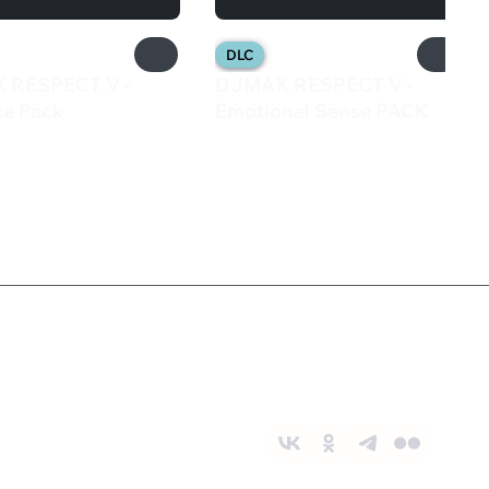
DLC
 RESPECT V -
DJMAX RESPECT V -
te Pack
Emotional Sense PACK
₽
599 ₽
Служба поддержки
8 800 1000 800
Социальные сети