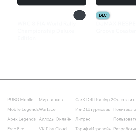
DLC
WRC 8 FIA World Rally
DJMAX RESPEC
Championship Deluxe
Groove Coaster
899 ₽
Edition
835 ₽
Валюта
Подписки
Поддерж
PUBG Mobile
Мир танков
CarX Drift Racing 2
Оплата и п
Mobile Legends
Warface
Ил-2 Штурмовик
Политика 
Apex Legends
Аллоды Онлайн
Литрес
Пользоват
Free Fire
VK Play Cloud
Тариф «Игровой»
Разработч