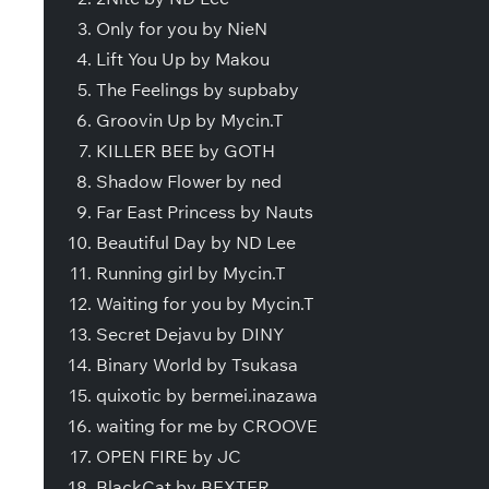
Only for you by NieN
Lift You Up by Makou
The Feelings by supbaby
Groovin Up by Mycin.T
KILLER BEE by GOTH
Shadow Flower by ned
Far East Princess by Nauts
Beautiful Day by ND Lee
Running girl by Mycin.T
Waiting for you by Mycin.T
Secret Dejavu by DINY
Binary World by Tsukasa
quixotic by bermei.inazawa
waiting for me by CROOVE
OPEN FIRE by JC
BlackCat by BEXTER