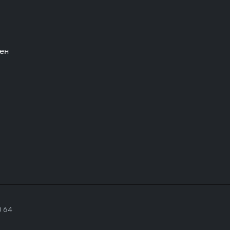
шен
0 64