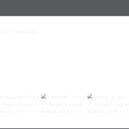
ginal soundtrack
espect original
l soundtrack (Steam)