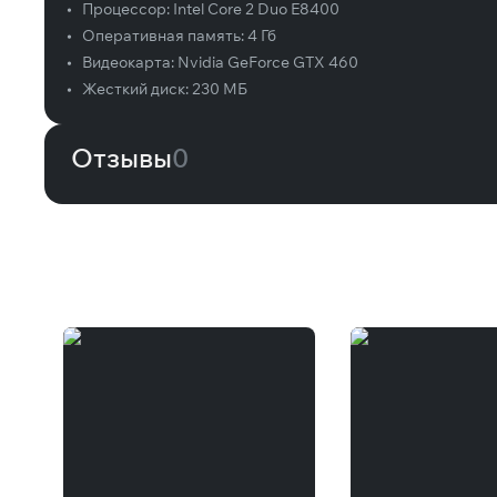
•
Процессор:
Intel Core 2 Duo E8400
•
Оперативная память:
4 Гб
•
Видеокарта:
Nvidia GeForce GTX 460
•
Жесткий диск:
230 МБ
Отзывы
0
Вам может понравиться