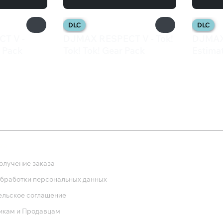
DLC
DLC
T V -
DJMAX RESPECT V - Tok!
DJMAX
 Pack
Tok! Tok! Gear Pack
Estima
599 ₽
599 
ка
олучение заказа
обработки персональных данных
ельское соглашение
икам и Продавцам