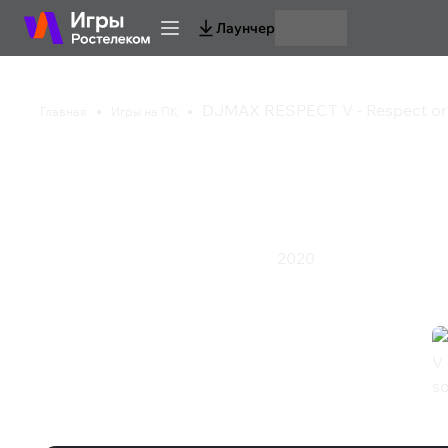
Лаунчер
DJMAX RESPECT V - Respect ori
Главная
Игры на ПК
DJMAX RESPECT V - R
soundtrack
2020
Гонки
Казуальная игра
Спорт
Экшен
DJMAX RESPECT V - Respect origina