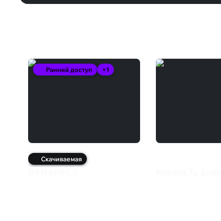
Вам может понравиться
Ранний доступ
+1
Скачиваемая
DYNAMICS
Retreat To Ene
459 ₽
1 399 ₽