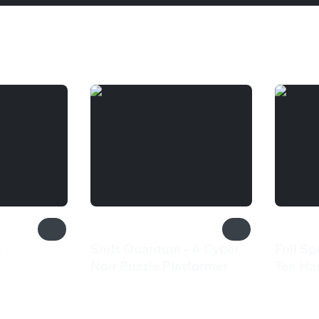
n
Shift Quantum - A Cyber
Full Sp
Noir Puzzle Platformer
Ten H
435 ₽
199 