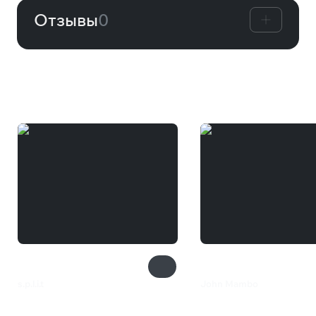
Отзывы
0
Вам может понравиться
s.p.l.i.t
John Mambo
125 ₽
385 ₽