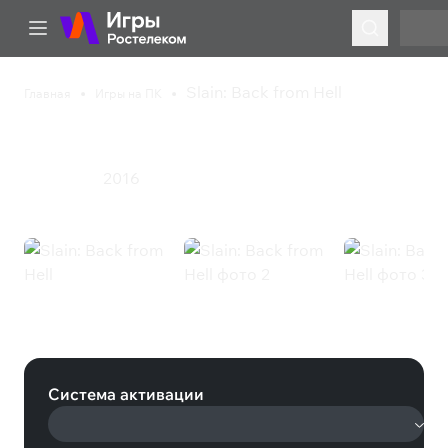
Slain: Back from Hell
Главная
Игры на ПК
Slain: Back from Hell
2016
Инди
Экшен
Slain: Back from Hell (Steam)
Система активации