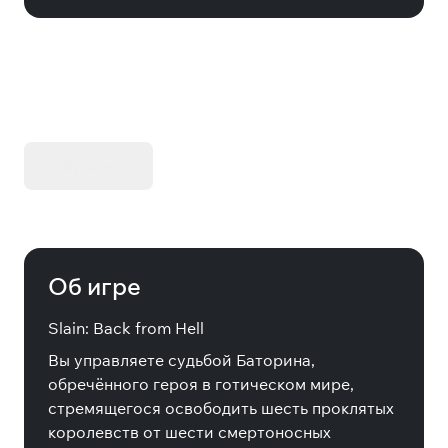
KIBORG - Делюкс Издание
Купить
Об игре
Slain: Back from Hell
Вы управляете судьбой Баторина,
обречённого героя в готическом мире,
стремящегося освободить шесть проклятых
королевств от шести смертоносных