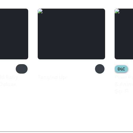
DLC
d Rally
Tangled Up!
Pixel P
129 ₽
Deluxe
& Anim
Sci-Fi
195 