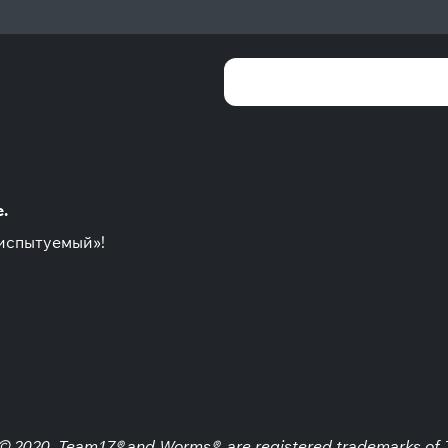
.
 испытуемый»!
 2020. Team17® and Worms® are registered trademarks of T