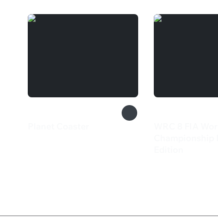
Planet Coaster
WRC 8 FIA Worl
2 249 ₽
Championship 
Edition
835 ₽