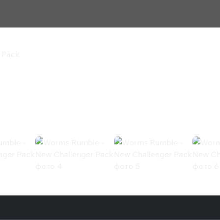
 Pack
Challenger Pack
ck (Steam)