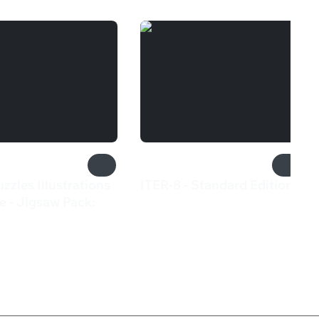
uzzles Illustrations
ITER-8 - Standard Edition
499 ₽
e - Jigsaw Pack:
₽