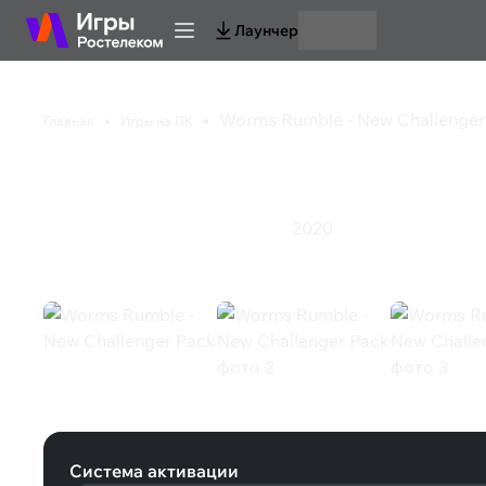
Лаунчер
Worms Rumble - New Challenger
Главная
Игры на ПК
Worms Rumble - New 
2020
Казуальная игра
Стратегия
Экшен
Worms Rumble - New Challenger Pa
Система активации