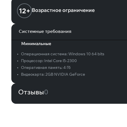
12+
Возрастное ограничение
Системные требования
Минимальные
•
Операционная система:
Windows 10 64 bits
•
Процессор:
Intel Core i5-2300
•
Оперативная память:
4 Гб
•
Видеокарта:
2GB NVIDIA GeForce
Отзывы
0
Вам может понравиться