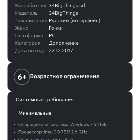
Разработчик
34BigThings srl
Издатель
34BigThings
Локализация
Русский (интерфейс)
Жанр
Гонки
Платформа
PC
Категория
Дополнение
Дата выхода
22.12.2017
6+
Возрастное ограничение
Системные требования
Минимальные
•
Операционная система:
Windows 7 64 bits
•
Процессор:
Intel CORE i3 2.6 GHz
•
Оперативная память:
4 Гб