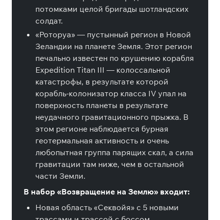
потомками целой бригады шотландских
солдат.
«Роторуа» — пустынный регион в Новой
Зеландии на планете Земля. Этот регион
печально известен по крушению корабля
Expedition Titan III — колоссальной
катастрофы, в результате которой
корабль-колонизатор класса IV упал на
поверхность планеты в результате
неудачного гравитационного прыжка. В
этом регионе наблюдается бурная
геотермальная активность и очень
любопытная группа парящих скал, а сила
гравитации там ниже, чем в остальной
части Земли.
В набор «Возвращение на Землю» входит:
Новая область «Секвойя» с 5 новыми
трассами и трассой с боссом.