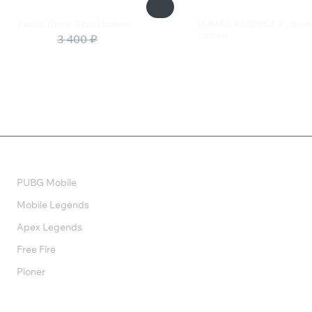
Pacific Drive: Ritual Edition
DJMAX RESPECT V - Stan
Edition
1 360 ₽
3 400 ₽
2 799 ₽
Валюта
PUBG Mobile
Mobile Legends
Apex Legends
Free Fire
Pioner
Подписки