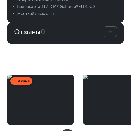
•
Видеокарта:
NVIDIA® GeForce® GTX560
•
Жесткий диск:
6 ГБ
Отзывы
0
Вам может понравиться
Акция