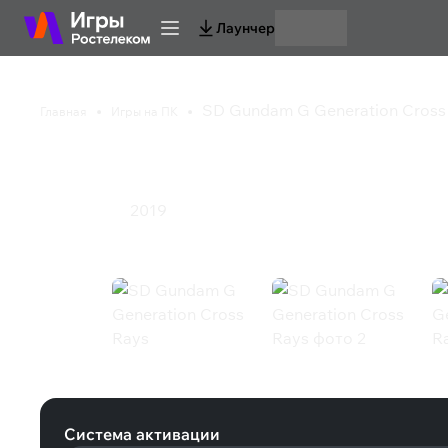
Лаунчер
SD Gundam G Generation Cross
Главная
Игры на ПК
SD Gundam G Generat
2019
Ролевая игра
SD Gundam G Generation Cross Ray
Система активации