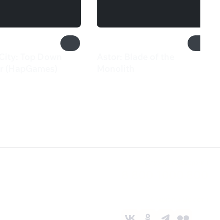
City: Top Down
Astor: Blade of the
r (HapGames)
Monolith
880 ₽
Служба поддержки
8 800 1000 800
Социальные сети