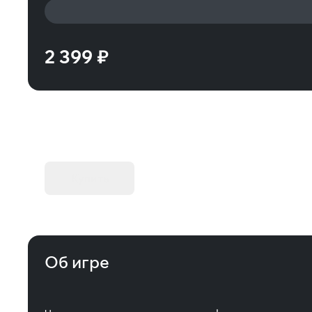
2 399 ₽
KIBORG - Делюкс Издание
Купить
Об игре