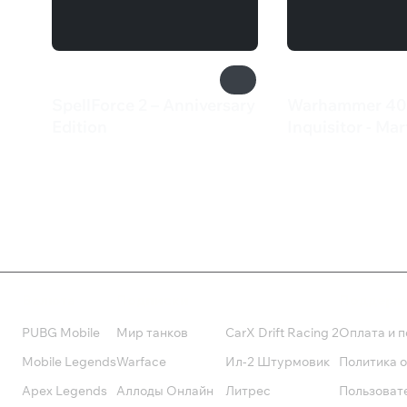
SpellForce 2 – Anniversary
Warhammer 40
Edition
Inquisitor - Mar
249 ₽
4 999 ₽
Валюта
Подписки
Поддерж
PUBG Mobile
Мир танков
CarX Drift Racing 2
Оплата и п
Mobile Legends
Warface
Ил-2 Штурмовик
Политика 
Apex Legends
Аллоды Онлайн
Литрес
Пользоват