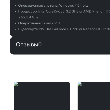
•
Операционная система:
Windows 7 64 bits
•
Процессор:
Intel Core i5-650, 3.2 GHz or AMD Phenom II
965, 3.4 Ghz
•
Оперативная память:
2 ГБ
•
Видеокарта:
NVIDIA GeForce GT 730 or Radeon HD 757
Отзывы
0
Вам может понравиться