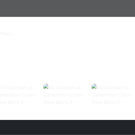
 Rays
ion Cross Rays
s (Steam)