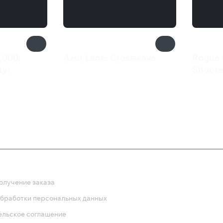
,000:
Azur Lane: Crosswave
Rogue 
1 300 ₽
tyr
Shoote
82 ₽
ка
олучение заказа
обработки персональных данных
ельское соглашение