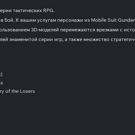
серии тактических RPG.
 бой. К вашим услугам персонажи из Mobile Suit Gundam
пользованием 3D-моделей перемежаются врезками с ист
лей знаменитой серии игр, а также множество стратегич
)
ts
y of the Losers