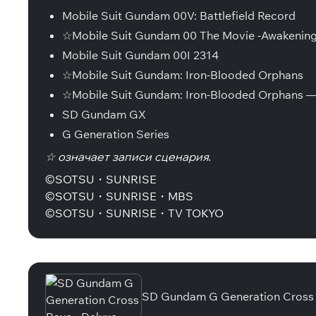
Mobile Suit Gundam 00V: Battlefield Record
☆Mobile Suit Gundam 00 The Movie -Awakening o
Mobile Suit Gundam 00I 2314
☆Mobile Suit Gundam: Iron-Blooded Orphans
☆Mobile Suit Gundam: Iron-Blooded Orphans —
SD Gundam GX
G Generation Series
☆ означает записи сценария.
©SOTSU・SUNRISE
©SOTSU・SUNRISE・MBS
©SOTSU・SUNRISE・TV TOKYO
Специальные издания
SD Gundam G Generation Cross R