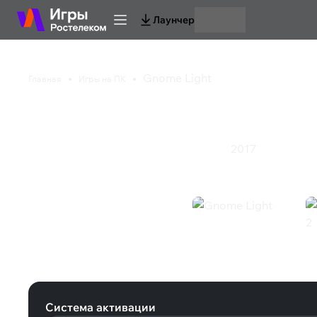
Лаунчер
Gnome Light
Главная
Игры на ПК
Gnome Light
2017
Инди
Казуальная игра
Приключения
Экшен
Gnome Light (Steam)
Система активации