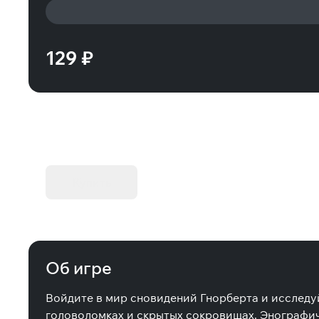
129 ₽
KIBORG - Делюкс Издание
Купить
Об игре
Войдите в мир сновидений Гнорберта и исследуй
головоломках и скрытых сокровищах. Энографич