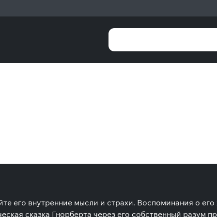
те его внутренние мысли и страхи. Воспоминания о его 
еская сказка Гнорберта через его собственный разум пр