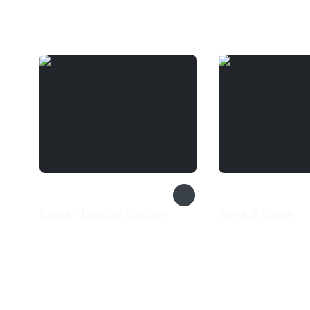
Вам может понравиться
Eville - Deluxe Edition
Mine & Slash
927 ₽
385 ₽