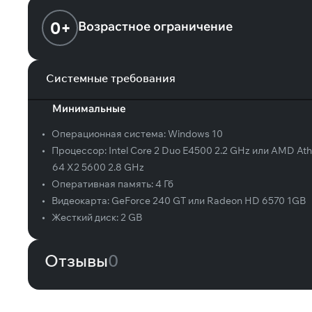
0+
Возрастное ограничение
Системные требования
Минимальные
•
Операционная система:
Windows 10
•
Процессор:
Intel Core 2 Duo E4500 2.2 GHz или AMD Ath
64 X2 5600 2.8 GHz
•
Оперативная память:
4 Гб
•
Видеокарта:
GeForce 240 GT или Radeon HD 6570 1GB
•
Жесткий диск:
2 GB
Отзывы
0