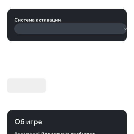
Nebelgeschwader (Steam)
Система активации
KIBORG - Делюкс Издание
Купить
Об игре