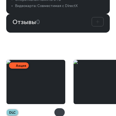
•
Видеокарта:
Совместимая с DirectX
Отзывы
0
Вам может понравиться
Акция
DLC