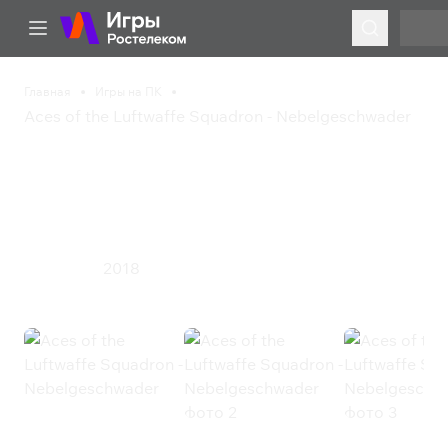
Главная
Игры на ПК
Aces of the Luftwaffe Squadron - Nebelgeschwader
Aces of the Luftwaffe
Squadron -
Nebelgeschwader
2018
Инди
Экшен
Aces of the Luftwaffe Squadron -