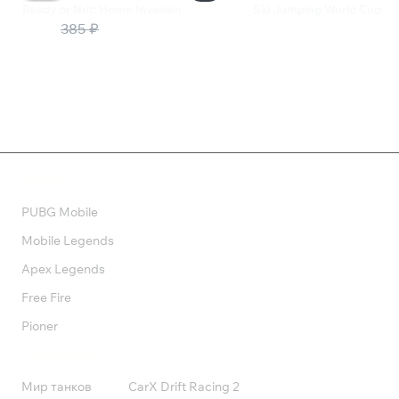
Ready or Not: Home Invasion
Ski Jumping World Cup
193 ₽
385 ₽
165 ₽
Валюта
PUBG Mobile
Mobile Legends
Apex Legends
Free Fire
Pioner
Подписки
Мир танков
CarX Drift Racing 2