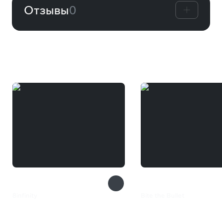
Отзывы
0
Вам может понравиться
8infinity
Bite the Bullet
29 ₽
360 ₽