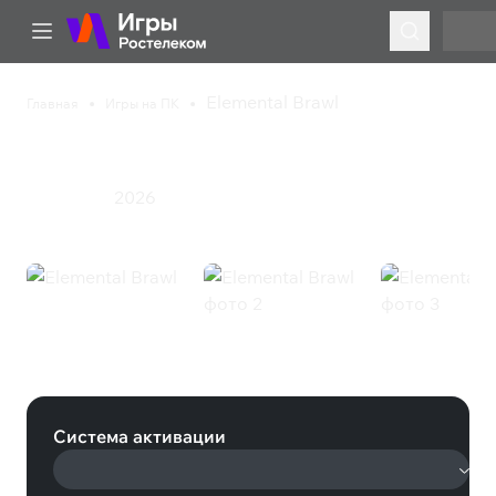
Elemental Brawl
Главная
Игры на ПК
Elemental Brawl
2026
Инди
Экшен
Elemental Brawl (Steam)
Система активации