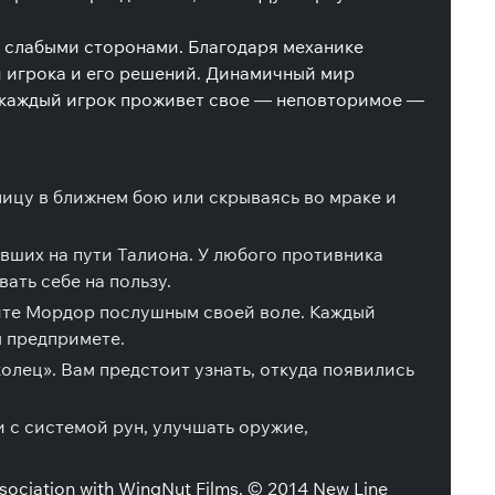
и слабыми сторонами. Благодаря механике
й игрока и его решений. Динамичный мир
ь каждый игрок проживет свое — неповторимое —
ицу в ближнем бою или скрываясь во мраке и
вших на пути Талиона. У любого противника
ать себе на пользу.
айте Мордор послушным своей воле. Каждый
ы предпримете.
лец». Вам предстоит узнать, откуда появились
и с системой рун, улучшать оружие,
ciation with WingNut Films. © 2014 New Line