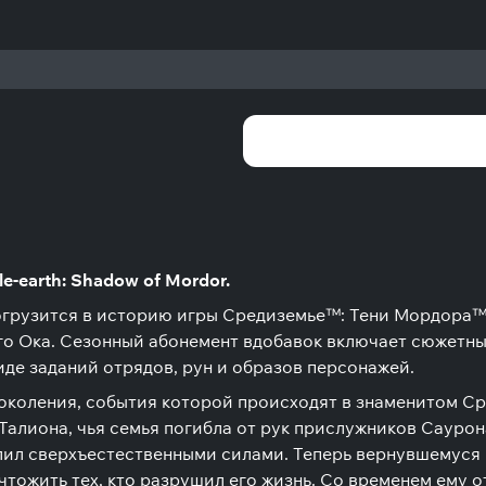
-earth: Shadow of Mordor.
огрузится в историю игры Средиземье™: Тени Мордора™
о Ока. Сезонный абонемент вдобавок включает сюжетные
иде заданий отрядов, рун и образов персонажей.
околения, события которой происходят в знаменитом Ср
Талиона, чья семья погибла от рук прислужников Саурона
елил сверхъестественными силами. Теперь вернувшемуся 
тожить тех, кто разрушил его жизнь. Со временем ему от