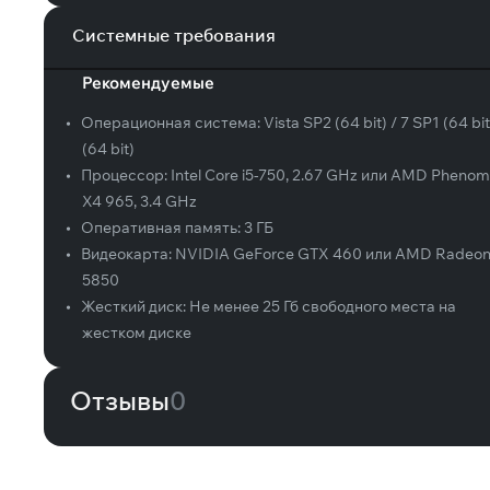
Системные требования
Рекомендуемые
•
Операционная система:
Vista SP2 (64 bit) / 7 SP1 (64 bit
(64 bit)
•
Процессор:
Intel Core i5-750, 2.67 GHz или AMD Phenom 
X4 965, 3.4 GHz
•
Оперативная память:
3 ГБ
•
Видеокарта:
NVIDIA GeForce GTX 460 или AMD Radeo
5850
•
Жесткий диск:
Не менее 25 Гб свободного места на
жестком диске
Отзывы
0