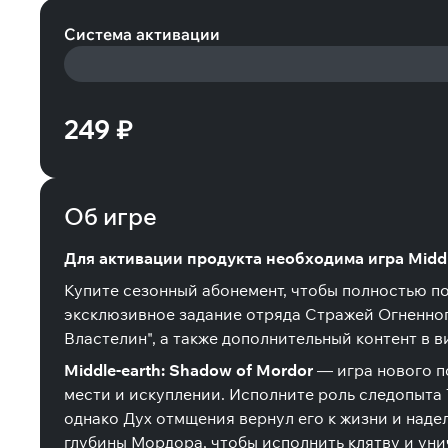
Система активации
249 ₽
Об игре
Для активации продукта необходима игра Middle
Купите сезонный абонемент, чтобы полностью п
эксклюзивное задание отряда Стражей Огненног
Властелин", а также дополнительный контент в в
Middle-earth: Shadow of Mordor
— игра нового п
мести и искуплении. Исполните роль следопыта 
однако Дух отмщения вернул его к жизни и над
глубины Мордора, чтобы исполнить клятву и унич