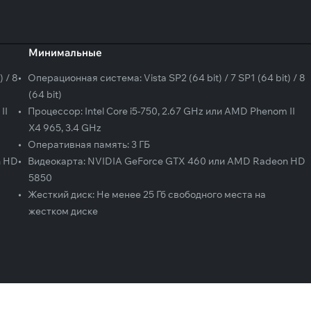
Минимальные
) / 8
•
Операционная система:
Vista SP2 (64 bit) / 7 SP1 (64 bit) / 8
(64 bit)
II
•
Процессор:
Intel Core i5-750, 2.67 GHz или AMD Phenom II
X4 965, 3.4 GHz
•
Оперативная память:
3 ГБ
n HD
•
Видеокарта:
NVIDIA GeForce GTX 460 или AMD Radeon HD
5850
•
Жесткий диск:
Не менее 25 Гб свободного места на
жестком диске