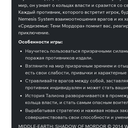
мир, он узнает о кольцах власти и сразится со с
Каждый противник, которого встретит игрок, б
Nemesis System взаимоотношения врагов и их х
«Средиземье: Тени Мордора» помнит вас, реаги
приключение.
Особенности игры:
Научитесь пользоваться призрачными силами
поражая противников издали.
Взгляните на мир призрачным зрением и отыщ
есть свои слабости, привычки и характерные
Стравливайте врагов между собой, заставляя
противник индивидуален и может стать вашим
История Талиона разворачивается в промежу
кольца власти, и стать самым опасным воите
Вырабатывая стратегию и наживая новых закл
совершенствовать свои способности и умени
MIDDLE-EARTH: SHADOW OF MORDOR © 2014 Warner B