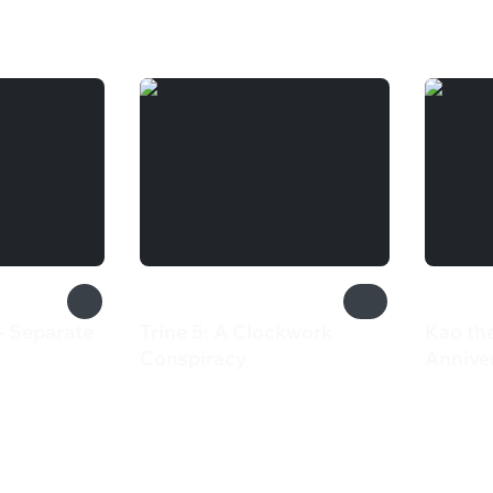
 - Separate
Trine 5: A Clockwork
Kao th
Conspiracy
Anniver
1 100 ₽
2 74