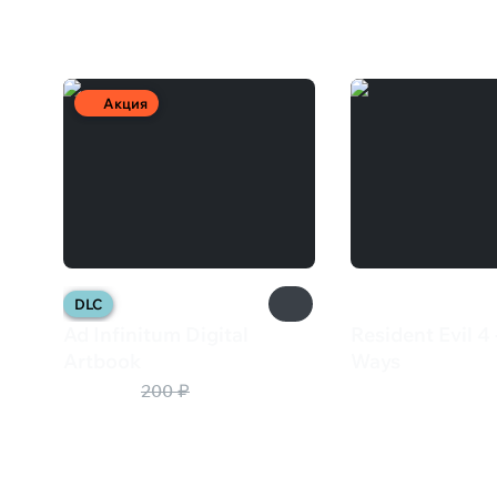
Вам может понравиться
Акция
DLC
Ad Infinitum Digital
Resident Evil 4
Artbook
Ways
100 ₽
849 ₽
200 ₽