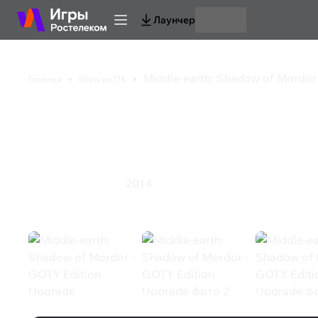
Лаунчер
Middle-earth: Shadow of Mordor
Главная
Игры на ПК
Middle-earth: Shadow
Edition Upgrade
2014
Приключения
Экшен
Middle-earth: Shadow of Mordor - 