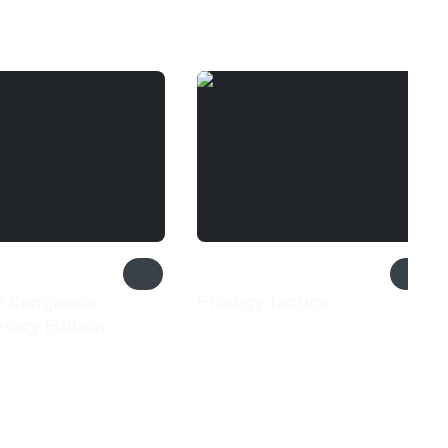
e Kangaroo:
Prodigy Tactics
435 ₽
sary Edition
9 ₽