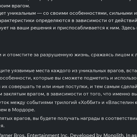
воим врагом.
удет уникальным — со своими особенностями, сильными 
арактеристики определяются в зависимости от действи
рует на ваши решения и приспосабливается к ним. Здес
 и отомстите за разрушенную жизнь, сражаясь лицом к л
ите уязвимые места каждого из уникальных врагов, вста
 особенности, которые вы сможете подметить и использов
 их совершать те или иные поступки, и тем самым сдел
 заклятым врагом, в зависимости от того, что именно в
ток между событиями трилогий «Хоббит» и «Властелин ко
лем в Мордоре.
ятых врагов, вы будете получать награды в соответстви
я.
ros. Entertainment Inc. Developed by Monolith. In asso