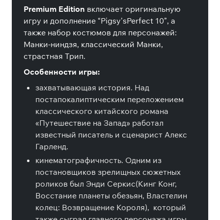
Premium Edition
включает оригинальную
игру и дополнение “Pigsy’sPerfect 10”, а
также набор костюмов для персонажей:
Манки-ниндзя, классический Манки,
страстная Трип.
Особенности игры:
захватывающая история. Над
постапокалиптическим переложением
классического китайского романа
«Путешествие на Запад» работал
известный писатель и сценарист Алекс
Гарленд.
кинематографичность. Одним из
постановщиков зрелищных сюжетных
роликов был Энди Серкис(Кинг Конг,
Восстание планеты обезьян, Властелин
колец: Возвращение Короля), который
также сыграл главного персонажа игры