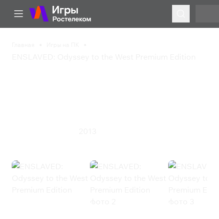
Главная
Игры на ПК
ENSLAVED: Odyssey to the West Premium Edition
ENSLAVED: Odyssey to
the West Premium
Edition
2013
Приключения
Экшен
ENSLAVED: Odyssey to the West