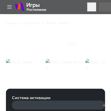
Black Jewel
Главная
Игры на ПК
Black Jewel
2017
Казуальная игра
Приключения
Экшен
Black Jewel (Steam)
Система активации