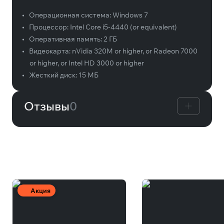
•
Операционная система:
Windows 7
•
Процессор:
Intel Core i5-4440 (or equivalent)
•
Оперативная память:
2 ГБ
•
Видеокарта:
nVidia 320M or higher, or Radeon 7000
or higher, or Intel HD 3000 or higher
•
Жесткий диск:
15 МБ
Отзывы
0
Вам может понравиться
Акция