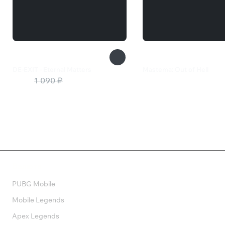
DE-EXIT - Eternal Matters
Mastema: Out of Hell
273 ₽
1 090 ₽
129 ₽
Валюта
PUBG Mobile
Mobile Legends
Apex Legends