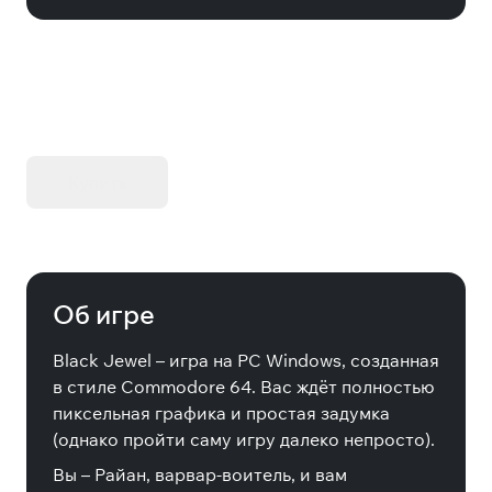
KIBORG - Делюкс Издание
Купить
Об игре
Black Jewel – игра на PC Windows, созданная
в стиле Commodore 64. Вас ждёт полностью
пиксельная графика и простая задумка
(однако пройти саму игру далеко непросто).
Вы – Райан, варвар-воитель, и вам