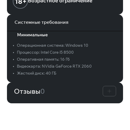
18+
Возрастное ограничение
Системные требования
Минимальные
•
Операционная система:
Windows 10
•
Процессор:
Intel Core i5 8500
•
Оперативная память:
16 Гб
•
Видеокарта:
NVidia GeForce RTX 2060
•
Жесткий диск:
40 ГБ
Отзывы
0
Вам может понравиться