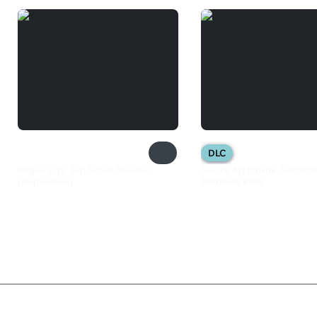
DLC
Rogue City: Top Down Shooter
Sword Art Online Alicizati
(HapGames)
Premium Pass
82 ₽
2 699 ₽
Валюта