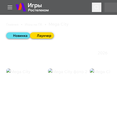
Mega City
Главная
Игры на ПК
Новинка
Лаунчер
Mega City
2026
Симулятор
Стратегии про строительство
Стратегия
Mega City