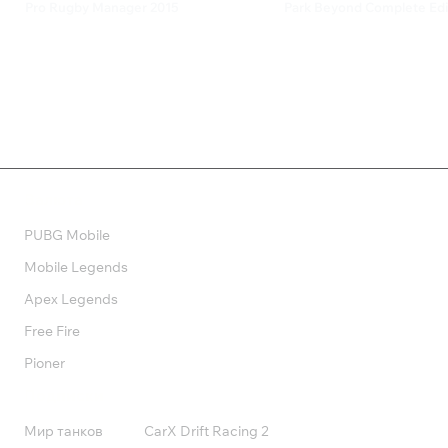
Pro Rugby Manager 2015
Park Beyond Complete Edi
1 099 ₽
5 359 ₽
Валюта
PUBG Mobile
Mobile Legends
Apex Legends
Free Fire
Pioner
Подписки
Мир танков
CarX Drift Racing 2