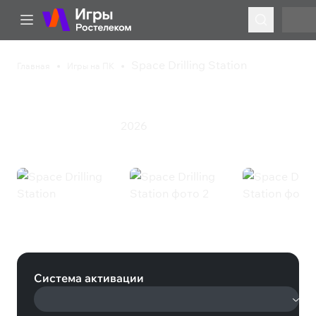
Space Drilling Station
Главная
Игры на ПК
Space Drilling Station
2026
Симулятор
Стратегия
Space Drilling Station (Steam)
Система активации