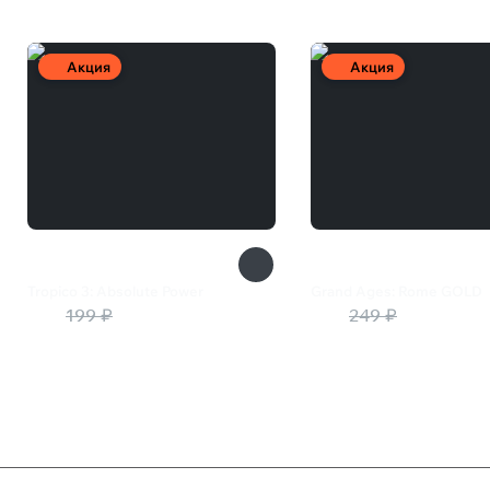
Акция
Акция
Tropico 3: Absolute Power
Grand Ages: Rome GOLD
60 ₽
199 ₽
88 ₽
249 ₽