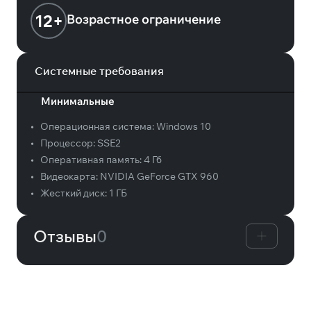
12+
Возрастное ограничение
Системные требования
Минимальные
•
Операционная система:
Windows 10
•
Процессор:
SSE2
•
Оперативная память:
4 Гб
•
Видеокарта:
NVIDIA GeForce GTX 960
•
Жесткий диск:
1 ГБ
Отзывы
0
Вам может понравиться