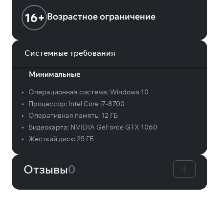
16+
Возрастное ограничение
Системные требования
Минимальные
•
Операционная система:
Windows 10
•
Процессор:
Intel Core i7-8700
•
Оперативная память:
12 ГБ
•
Видеокарта:
NVIDIA GeForce GTX 1060
•
Жесткий диск:
25 ГБ
Отзывы
0
Вам может понравиться