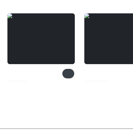
Silent Rain
Zombie Party
385 ₽
259 ₽