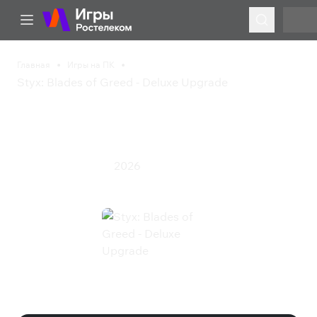
Главная
Игры на ПК
Styx: Blades of Greed - Deluxe Upgrade
Styx: Blades of Greed -
Deluxe Upgrade
2026
Приключения
Экшен
Styx: Blades of Greed - Deluxe
Upgrade (Steam)