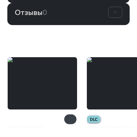
Отзывы
0
Вам может понравиться
DLC
Kithack Model Club
Wreckfest Season Pass 2
1 099 ₽
649 ₽