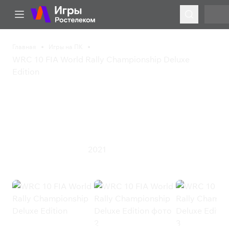
Главная
Игры на ПК
WRC 10 FIA World Rally Championship Deluxe
Edition
WRC 10 FIA World Rally
Championship Deluxe
Edition
2021
Гонки
Инди
Симулятор