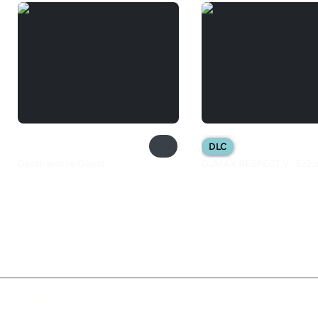
DLC
Death end re;Quest
DJMAX RESPECT V - Ez2o
1 100 ₽
1 099 ₽
Валюта