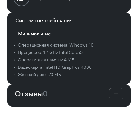
Системные требования
Минимальные
•
Операционная система:
Windows 10
•
Процессор:
1.7 GHz Intel Core i5
•
Оперативная память:
4 МБ
•
Видеокарта:
Intel HD Graphics 4000
•
Жесткий диск:
70 МБ
Отзывы
0
Вам может понравиться