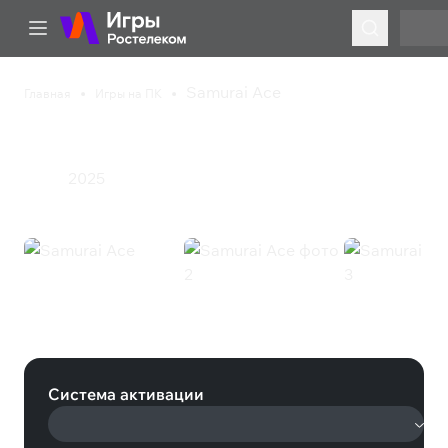
Samurai Ace
Главная
Игры на ПК
Samurai Ace
2025
Экшен
Samurai Ace (Steam)
Система активации