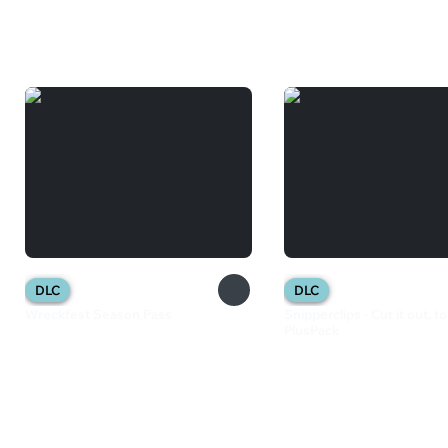
Вам может понравиться
DLC
DLC
Wreckfest Season Pass
Snipperclips - Cut it out, t
PlusPack
729 ₽
1 199 ₽