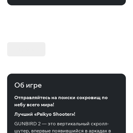
KIBORG - Делюкс Издание
Купить
Об игре
Отправляйтесь на поиски сокровищ по
небу всего мира!
Лучший «Psikyo Shooter»!
GUNBIRD 2 — это вертикальный скролл-
шутер, впервые появившийся в аркадах в