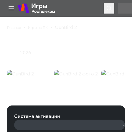
GunBird 2
Главная
Игры на ПК
GunBird 2
2026
Экшен
GunBird 2 (Steam)
Система активации