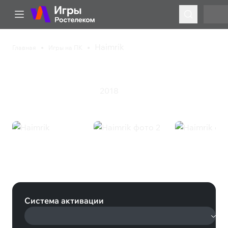
Haimrik
Главная
Игры на ПК
Haimrik
2018
Инди
Приключения
Экшен
Haimrik (Steam)
Система активации