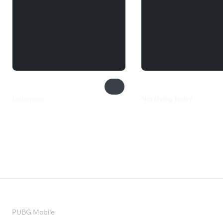
Genopanic
Not Dying Today
350 ₽
249 ₽
Валюта
PUBG Mobile