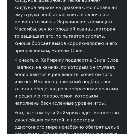
колдунов, драконов, а также воинов-
колдунов верхом на драконах. Но попавшая
ему в руки необычная книга в одночасье
меняет его жизнь. Заручившись помощью
Масамбы, вечно голодной львицы, которая
то защищает его, то пытается слопать,
юноша бросает вызов королю-злодею и его
приспешникам, Воинам Слов.
К счастью, Хаймрику подвластна Сила Слов!
Надписи на камнях, по которым он ступает,
воплощаются в реальность, хочет он того
или нет. Именно правильный подбор слов –
ключ к победе над разнообразными врагами
и решению головоломок, которыми
наполнены бесчисленные уровни игры.
Увы, на этом пути Хаймрика ждет множество
ужаснейших смертей, и просторы
однотонного мира неизбежно обагрят целые