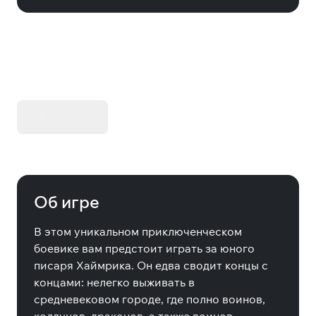
KIBORG - Делюкс Издание
Купить
Об игре
В этом уникальном приключенческом
боевике вам предстоит играть за юного
писаря Хаймрика. Он едва сводит концы с
концами: нелегко выживать в
средневековом городе, где полно воинов,