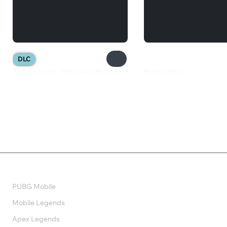
DLC
Astral Ascent - The Outer Reaches
Bunnyrama
385 ₽
79 ₽
Валюта
PUBG Mobile
Mobile Legends
Apex Legends