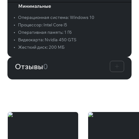
Минимальные
•
Операционная система:
Windows 10
•
Процессор:
Intel Core i5
•
Оперативная память:
1 Гб
•
Видеокарта:
Nvidia 450 GTS
•
Жесткий диск:
200 МБ
Отзывы
0
Вам может понравиться