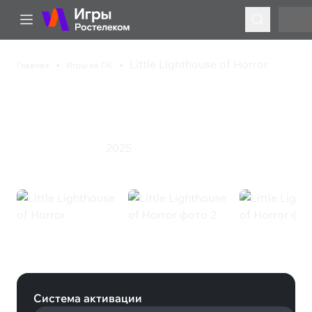
Little Lighthouse of Horror
Главная
Игры на ПК
Little Lighthouse of
Horror
2025
Инди
Приключения
Little Lighthouse of Horror (Steam)
Система активации