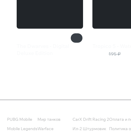
The Dwarves - Digital
Tropico 5 - Wa
98 ₽
Deluxe Edition
195 ₽
1 599 ₽
Валюта
Подписки
Поддерж
PUBG Mobile
Мир танков
CarX Drift Racing 2
Оплата и п
Mobile Legends
Warface
Ил-2 Штурмовик
Политика 