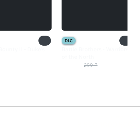
DLC
Bounty II - Duke's
Battle Brothers - Warriors
of the North
9 ₽
240 ₽
299 ₽
Служба поддержки
8 800 1000 800