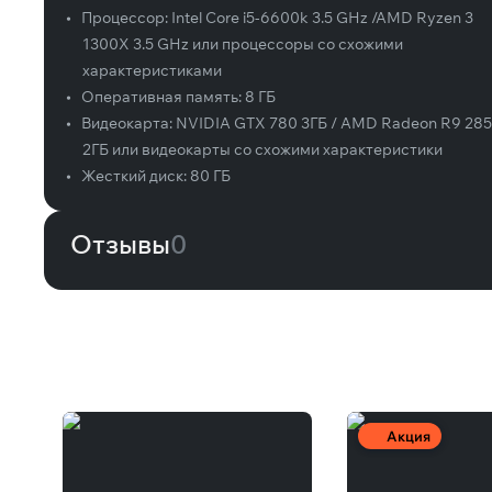
•
Процессор:
Intel Core i5-6600k 3.5 GHz /AMD Ryzen 3
1300X 3.5 GHz или процессоры со схожими
характеристиками
•
Оперативная память:
8 ГБ
•
Видеокарта:
NVIDIA GTX 780 3ГБ / AMD Radeon R9 285
2ГБ или видеокарты со схожими характеристики
•
Жесткий диск:
80 ГБ
Отзывы
0
Вам может понравиться
Акция