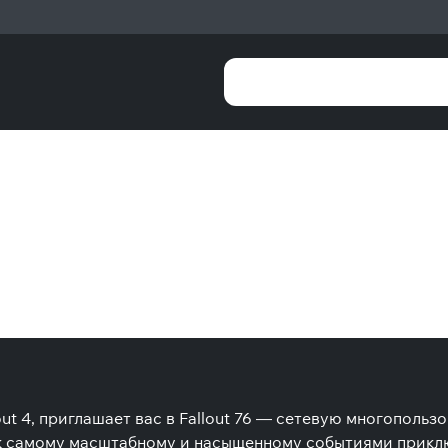
out 4, приглашает вас в Fallout 76 — сетевую многополь
ь к самому масштабному и насыщенному событиями приклю