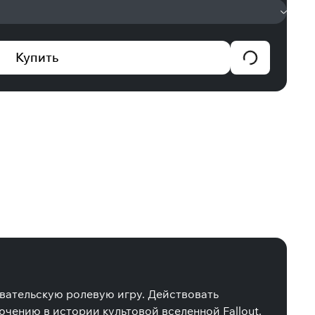
Купить
зовательскую ролевую игру. Действовать
чению в истории культовой вселенной Fallout.