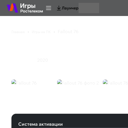
Лаунчер
Fallout 76
Главная
Игры на ПК
Fallout 76
2020
Ролевая игра
Fallout 76 (Steam)
Система активации