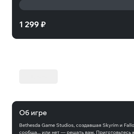
1 299 ₽
KIBORG - Делюкс Издание
Купить
Об игре
Bethesda Game Studios, создавшая Skyrim и Fall
сообща... или нет — решать вам. Приготовьтес