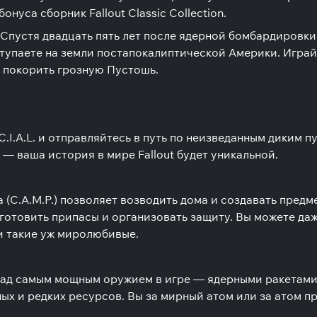
онуса сборник Fallout Classic Collection.
 Спустя двадцать пять лет после ядерной бомбардировки
упаете на земли постапокалиптической Америки. Играйт
ы покорить грозную Пустошь.
I.A.L. и отправляйтесь в путь по неизведанным диким пу
 — ваша история в мире Fallout будет уникальной.
(C.A.M.P.) позволяет возводить дома и создавать предме
отовить припасы и организовать защиту. Вы можете даж
и такие уж миролюбивые.
над самым мощным оружием в игре — ядерными ракетами.
ых и редких ресурсов. Вы за мирный атом или за атом п