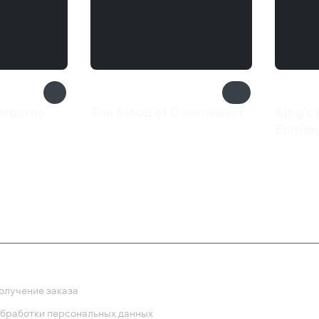
terborne
The Blood of Dawnwalker
King's 
4 999 ₽
Edition
3 29
ка
олучение заказа
обработки персональных данных