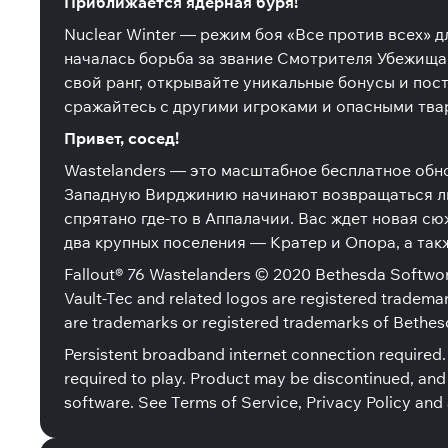
Приближается ядерная буря!
Nuclear Winter — режим боя «Все против всех» д
началась борьба за звание Смотрителя Убежища
свой ранг, открывайте уникальные бонусы и пост
сражайтесь с другими игроками и опасными тва
Привет, сосед!
Wastelanders — это масштабное бесплатное обно
Западную Вирджинию начинают возвращаться люд
спрятано где-то в Аппалачии. Вас ждет новая 
два крупных поселения — Кратер и Опора, а так
Fallout® 76 Wastelanders © 2020 Bethesda Softwo
Vault-Tec and related logos are registered trademar
are trademarks or registered trademarks of Bethesd
Persistent broadband internet connection required.
required to play. Product may be discontinued, and 
software. See Terms of Service, Privacy Policy and 