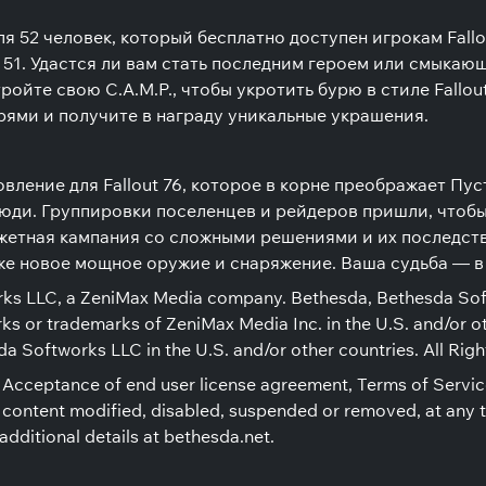
ля 52 человек, который бесплатно доступен игрокам Fallo
 51. Удастся ли вам стать последним героем или смыкаю
ройте свою C.A.M.P., чтобы укротить бурю в стиле Fallou
рями и получите в награду уникальные украшения.
вление для Fallout 76, которое в корне преображает Пус
и. Группировки поселенцев и рейдеров пришли, чтобы 
сюжетная кампания со сложными решениями и их последст
же новое мощное оружие и снаряжение. Ваша судьба — в
rks LLC, a ZeniMax Media company. Bethesda, Bethesda Sof
ks or trademarks of ZeniMax Media Inc. in the U.S. and/or ot
a Softworks LLC in the U.S. and/or other countries. All Rig
 Acceptance of end user license agreement, Terms of Service
content modified, disabled, suspended or removed, at any ti
additional details at bethesda.net.