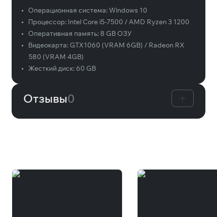
•
Операционная система:
Windows 10
•
Процессор:
Intel Core i5-7500 / AMD Ryzen 3 1200
•
Оперативная память:
8 GB ОЗУ
•
Видеокарта:
GTX1060 (VRAM 6GB) / Radeon RX
580 (VRAM 4GB)
•
Жесткий диск:
60 GB
Отзывы
0
Вам может понравиться