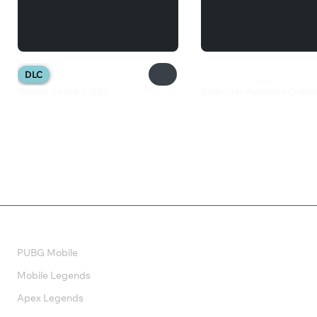
DLC
Gravity Circuit + OST
Eville - Mr. Peterson Chara
697 ₽
385 ₽
Валюта
PUBG Mobile
Mobile Legends
Apex Legends