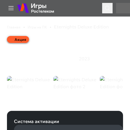
Eternights Deluxe Edition
Главная
Игры на ПК
Акция
Eternights Deluxe Edition
2023
Казуальная игра
Экшен
Ролевая игра
Eternights Deluxe Edition (Steam)
Система активации