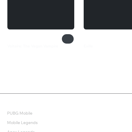
Voltaire: The Vegan Vampire
Eville
1 099 ₽
550 ₽
Валюта
PUBG Mobile
Mobile Legends