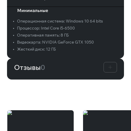
Минимальные
•
Операционная система:
Windows 10 64 bits
•
Процессор:
Intel Core i5-6500
•
Оперативная память:
8 ГБ
•
Видеокарта:
NVIDIA GeForce GTX 1050
•
Жесткий диск:
12 ГБ
Отзывы
0
Вам может понравиться