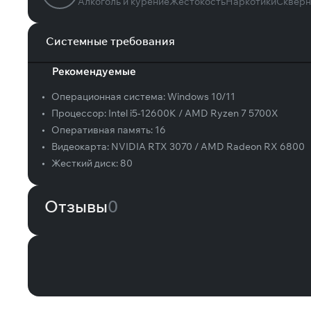
Алкоголь и курение
Жестокость
Наркотики
Скверн
Системные требования
Рекомендуемые
•
Операционная система:
Windows 10/11
•
Процессор:
Intel i5-12600K / AMD Ryzen 7 5700X
•
Оперативная память:
16
•
Видеокарта:
NVIDIA RTX 3070 / AMD Radeon RX 6800
•
Жесткий диск:
80
Отзывы
0