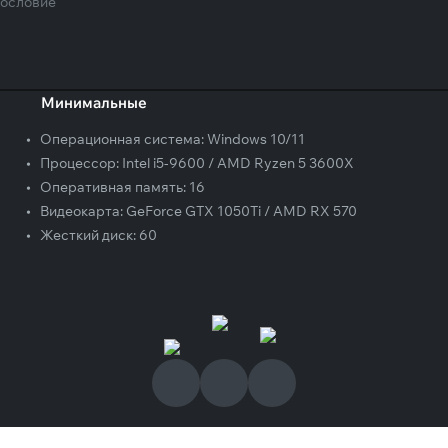
ословие
Минимальные
•
Операционная система:
Windows 10/11
•
Процессор:
Intel i5-9600 / AMD Ryzen 5 3600X
•
Оперативная память:
16
•
Видеокарта:
GeForce GTX 1050Ti / AMD RX 570
•
Жесткий диск:
60