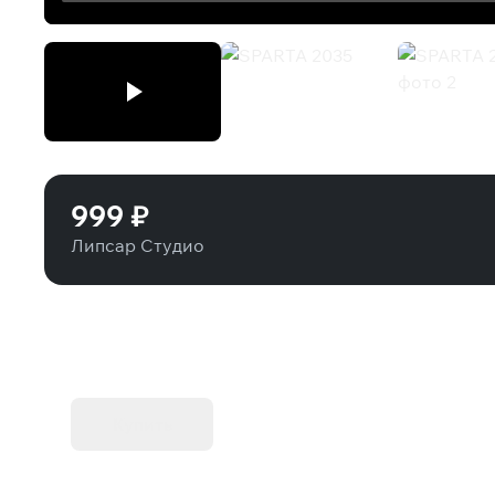
SPARTA 2035
999 ₽
Липсар Студио
KIBORG - Делюкс Издание
Купить