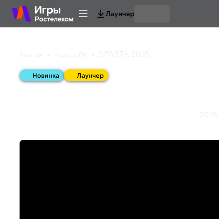
Лаунчер
SPARTA 2035
Главная
Игры на ПК
Новинка
Лаунчер
SPARTA 2035
2026
Пошаговые стратегии
РПГ пошаговая
Тактическая RPG