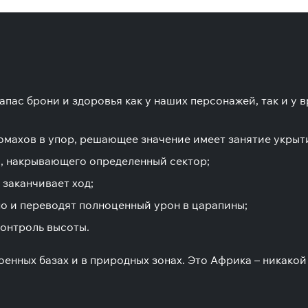
пас брони и здоровья как у наших персонажей, так и у 
омахов в упор, решающее значение имеет занятие укрыт
а, накрывающего определенный сектор;
 заканчивает ход;
но и переводят полноценный урон в царапины;
онтроль высоты.
оенных базах и в природных зонах. Это Африка – никакой