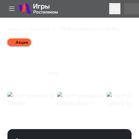
The Procession to Calvary
Главная
Игры на ПК
Акция
The Procession to
Calvary
2020
Инди
Приключения
The Procession to Calvary (Steam)