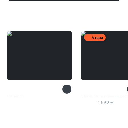
Вам может понравиться
Акция
Plateman
StarRupture (Ранний дост
350 ₽
1 360 ₽
1 599 ₽