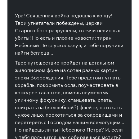
Ура! Священная война подошла к концу!
Твои угнетатели побеждены, церкви
Старого бога разрушены, тысячи невинных
убиты! Но есть и плохие новости: тиран
Небесный Петр ускользнул, и тебе поручили
найти беглеца...
Твое путешествие пройдет на детальном
живописном фоне из сотен разных картин
эпохи Возрождения. Тебе предстоит угнать
корабль, покормить осла, поучаствовать в
конкурсе талантов, помочь неумелому
уличному фокуснику, станцевать, спеть,
поиграть на (волшебной?) флейте, потыкать
чужое лицо, поохотиться за сокровищами и
перетереть с Господом нашим всемогущим...
Но найдешь ли ты Небесного Петра? И, если
у тебя получится, как собираешься мстить?