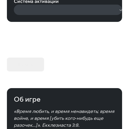
Система активации
KIBORG - Делюкс Издание
Купить
Об игре
«Время любить, и время ненавидеть; время
войне, и время [убить кого-нибудь еще
разочек...]». Екклезиаста 3:8.