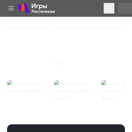
Puzzle Quest: Immortal Edition
Главная
Игры на ПК
Puzzle Quest: Immortal
Edition
2025
Казуальная игра
Экшен
Puzzle Quest: Immortal Edition
(Steam)