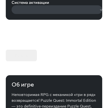
Система активации
KIBORG - Делюкс Издание
Купить
Об игре
Неповторимая RPG с механикой «три в ряд»
возвращается! Puzzle Quest: Immortal Edition
— это definitive-переиздание Puzzle Quest,