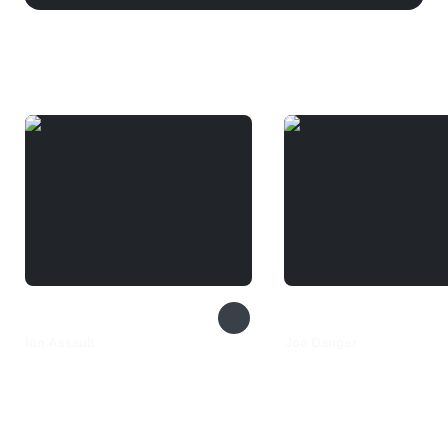
Вам может понравиться
Ion Assault
Joe Danger
259 ₽
599 ₽