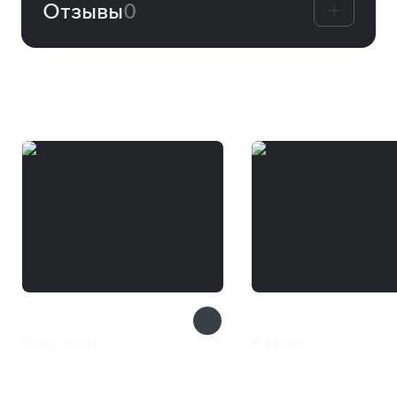
Отзывы
0
Вам может понравиться
Orange Santa
V''s Rage
42 ₽
200 ₽