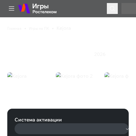
Kejora
Главная
Игры на ПК
Kejora
2026
Инди
Казуальная игра
Приключения
Экшен
Kejora (Steam)
Система активации