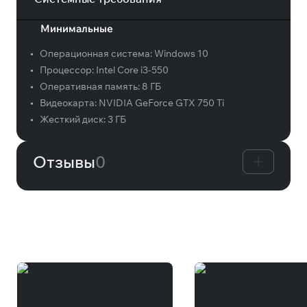
Минимальные
•
Операционная система:
Windows 10
•
Процессор:
Intel Core i3-550
•
Оперативная память:
8 ГБ
•
Видеокарта:
NVIDIA GeForce GTX 750 Ti
•
Жесткий диск:
3 ГБ
Отзывы
0
Вам может понравиться