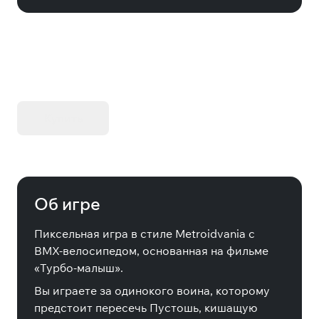
KIBORG - Делюкс Издание
Купить
Об игре
Пиксельная игра в стиле Metroidvania с
BMX-велосипедом, основанная на фильме
«Турбо-малыш».
Вы играете за одинокого воина, которому
предстоит пересечь Пустошь, кишащую