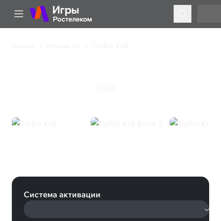
Turbo Kid
Главная
Игры на ПК
Turbo Kid
2024
Инди
Приключения
Экшен
Turbo Kid (Steam)
Система активации