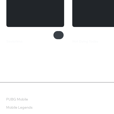
Saviorless
Not Dying Today
490 ₽
249 ₽
Валюта
PUBG Mobile
Mobile Legends