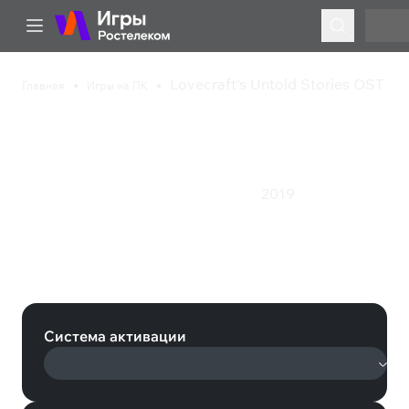
Lovecraft's Untold Stories OST
Главная
Игры на ПК
Lovecraft's Untold
Stories OST
2019
Инди
Приключения
Экшен
Ролевая игра
Lovecraft's Untold Stories OST
(Steam)
Система активации