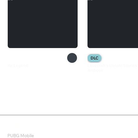
DLC
Re:Legend
Lovecraft's Untold Stories
Artbook
1 399 ₽
760 ₽
Валюта
PUBG Mobile