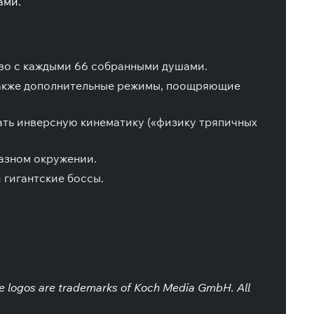
ами.
во с каждыми 66 собранными душами.
а также дополнительные режимы, поощряющие
вать инверсную кинематику («физику тряпичных
разном окружении.
 гигантские боссы.
ive logos are trademarks of Koch Media GmbH. All