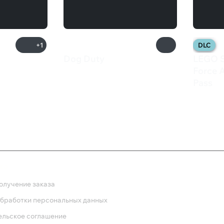
+1
DLC
Dog Duty
LEGO S
200 ₽
Force 
Pass
280 
ка
олучение заказа
обработки персональных данных
ельское соглашение