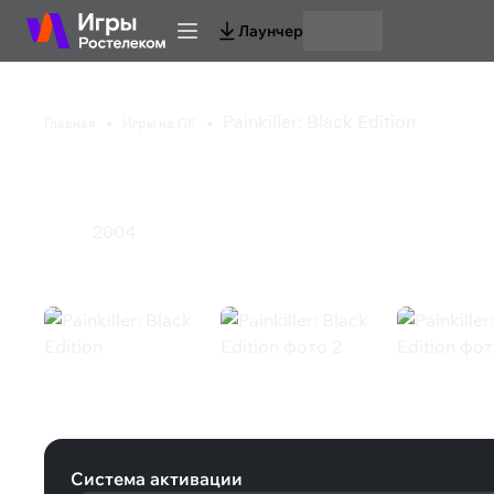
Лаунчер
Painkiller: Black Edition
Главная
Игры на ПК
Painkiller: Black Editi
2004
Экшен
Painkiller: Black Edition (Steam)
Система активации