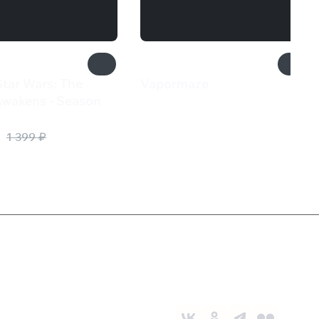
tar Wars: The
Vapormaze
360 ₽
Awakens - Season
₽
1 399 ₽
Служба поддержки
8 800 1000 800
Социальные сети