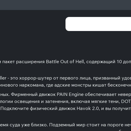
ler и пакет расширения Battle Out of Hell, содержащий 10
ller - это хоррор-шутер от первого лица, призванный уд
нового наркомана, где адские монстры кишат бесконеч
равных. Фирменный движок PAIN Engine обеспечивает неве
логии освещения и затенения, включая мягкие тени, DO
е. Подключите физический движок Havok 2.0, и вы получ
емя суда уже близко. Подземный мир стоит на пороге неч