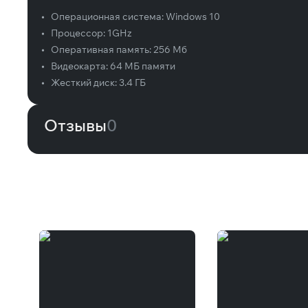
•
Операционная система:
Windows 10
•
Процессор:
1GHz
•
Оперативная память:
256 Мб
•
Видеокарта:
64 МБ памяти
•
Жесткий диск:
3.4 ГБ
Отзывы
0
Вам может понравиться