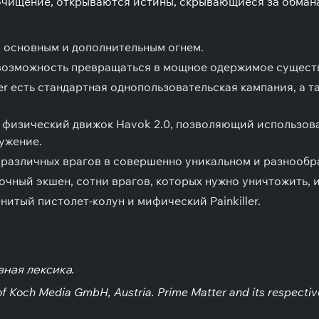
 очищение, открываются истины, скрывающиеся за обман
с основным и дополнительным огнем.
 возможность превращаться в мощное одержимое сущест
ler есть стандартная однопользовательская кампания, 
ся физический движок Havok 2.0, позволяющий использо
ужение.
и различных врагов в совершенно уникальном и разнооб
ный экшен, сотни врагов, которых нужно уничтожить, и
итый пистолет-колун и мифический Painkiller.
ная лексика.
on of Koch Media GmbH, Austria. Prime Matter and its respect