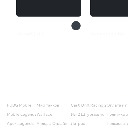
DreadOut 2
Remember Me
710 ₽
2 499 ₽
Валюта
Подписки
Поддерж
PUBG Mobile
Мир танков
CarX Drift Racing 2
Оплата и п
Mobile Legends
Warface
Ил-2 Штурмовик
Политика 
Apex Legends
Аллоды Онлайн
Литрес
Пользоват