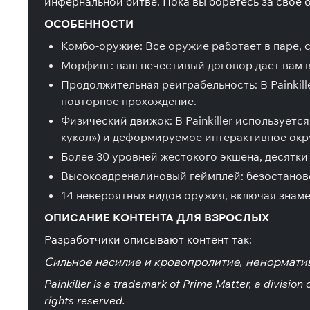
инфернальной битве. Пока вы боретесь за свое
ОСОБЕННОСТИ
Комбо-оружие: Все оружие работает в паре, 
Морфинг: ваш нечестивый договор дает вам
Продолжительная реиграбельность: В Painkil
повторное прохождение.
Физический движок: В Painkiller использует
кукол») и деформируемое интерактивное окр
Более 30 уровней жестокого экшена, десятк
Высокоадреналиновый геймплей: безостановоч
14 невероятных видов оружия, включая знамен
ОПИСАНИЕ КОНТЕНТА ДЛЯ ВЗРОСЛЫХ
Разработчики описывают контент так:
Сильное насилие и кровопролитие, ненорматив
Painkiller is a trademark of Prime Matter, a divisi
rights reserved.