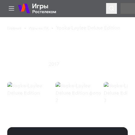
Yooka-Laylee Deluxe Edition
Главная
Игры на ПК
Yooka-Laylee Deluxe
Edition
2017
Приключения
Экшен
Yooka-Laylee Deluxe Edition
(Steam)