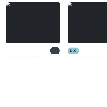
DLC
Piczle Cross Adventure
Azur Lane: Crosswave Del
259 ₽
195 ₽
Валюта