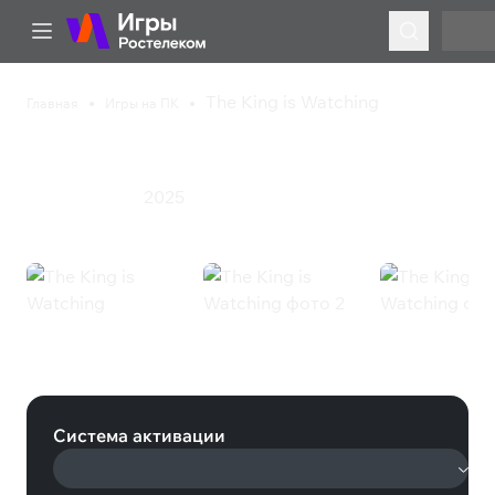
The King is Watching
Главная
Игры на ПК
The King is Watching
2025
Инди
Стратегия
The King is Watching (Steam)
Система активации