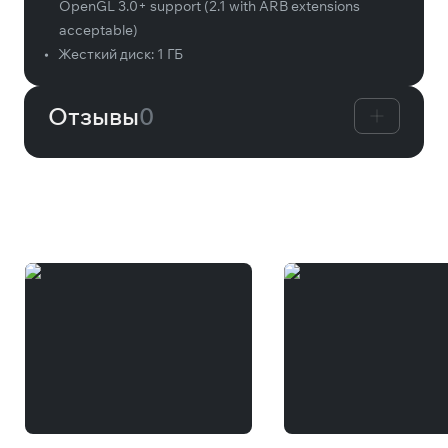
OpenGL 3.0+ support (2.1 with ARB extensions
acceptable)
•
Жесткий диск:
1 ГБ
Отзывы
0
Вам может понравиться