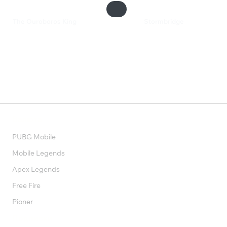
The Ouroboros King
Stormbridge
385 ₽
550 ₽
Валюта
PUBG Mobile
Mobile Legends
Apex Legends
Free Fire
Pioner
Подписки