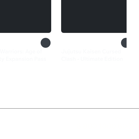
Warriors: Age of
Jujutsu Kaisen Cursed
ty Expansion Pass
Clash - Ultimate Edition
9 ₽
5 999 ₽
Служба поддержки
8 800 1000 800