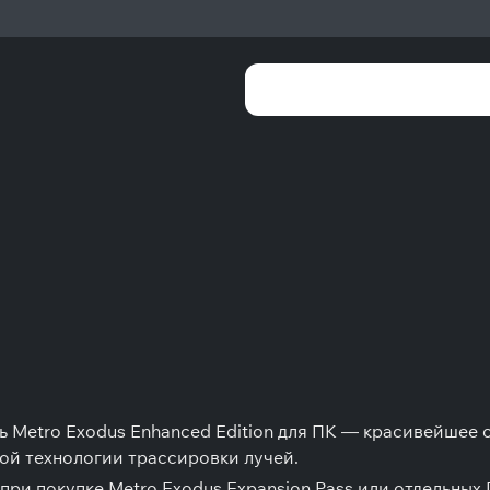
ь Metro Exodus Enhanced Edition для ПК — красивейшее 
й технологии трассировки лучей.
 при покупке Metro Exodus Expansion Pass или отдельных