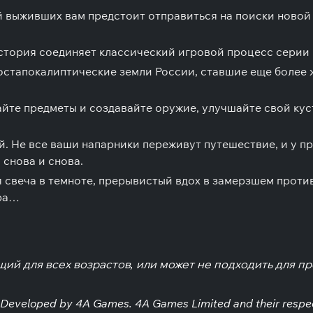
й выживших вам предстоит отправиться на поиски ново
стория соединяет классический игровой процесс серии
остапокалиптические земли России, ставшие еще более
йте предметы и создавайте оружие, улучшайте свой куст
. Не все ваши напарники переживут путешествие, и у пр
снова и снова.
веча в темноте, прерывистый вдох в замерзшем противо
гра…
щий для всех возрастов, или может не подходить для пр
 Developed by 4A Games. 4A Games Limited and their respec