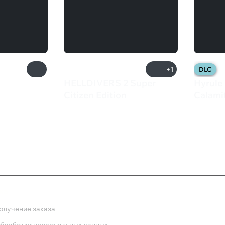
+1
DLC
HELLDIVERS 2 Super
Hyrule 
Citizen Edition
Calami
5 299 ₽
2 29
ка
олучение заказа