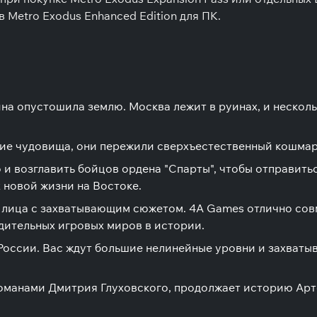
 Metro Exodus Enhanced Edition для ПК.
ойна опустошила землю. Москва лежит в руинах, и неско
ие чудовища, они пережили сверхъестественный кошмар
 и возглавить бойцов ордена "Спарты", чтобы отправить
 новой жизни на Востоке.
о лица с захватывающим сюжетом. 4A Games отлично со
дительных игровых миров в истории.
России. Вас ждут большие нелинейные уровни и захваты
оманами Дмитрия Глуховского, продолжает историю Арт