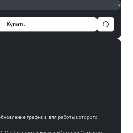
Купить
обновление графики, для работы которого
 DLC «Два полковника» и «История Сэма» вы