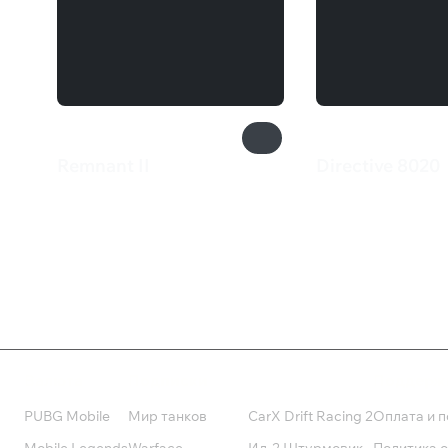
Remnant II
Directive 8020
2 869 ₽
4 000 ₽
Валюта
Подписки
Поддерж
PUBG Mobile
Мир танков
CarX Drift Racing 2
Оплата и п