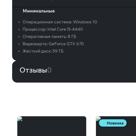
Минимальные
•
Операционная система:
Windows 10
•
Процессор:
Intel Core i5-4440
•
Оперативная память:
8 ГБ
•
Видеокарта:
GeForce GTX 670
•
Жесткий диск:
59 ГБ
Отзывы
0
Вам может понравиться
Новинка