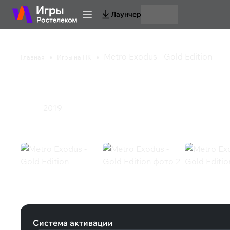
Лаунчер
Metro Exodus - Gold Edition
Главная
Игры на ПК
Metro Exodus - Gold E
2019
Экшен
Metro Exodus - Gold Edition (Steam
Система активации