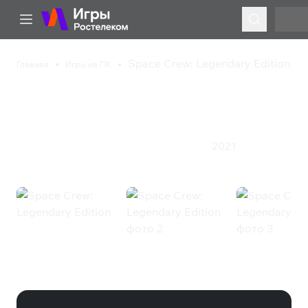
Space Crew: Legendary Edition
Главная
Игры на ПК
Space Crew: Legendary
Edition
2021
Приключения
Симулятор
Стратегия
Экшен
Space Crew: Legendary Edition
(Steam)