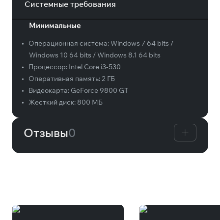
Системные требования
Минимальные
•
Операционная система:
Windows 7 64 bits /
Windows 10 64 bits / Windows 8.1 64 bits
•
Процессор:
Intel Core i3-530
•
Оперативная память:
2 ГБ
•
Видеокарта:
GeForce 9800 GT
•
Жесткий диск:
800 МБ
Отзывы
0
Вам может понравиться