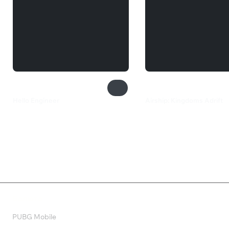
Hello Engineer
Airship: Kingdoms Adrift
550 ₽
3 799 ₽
Валюта
PUBG Mobile