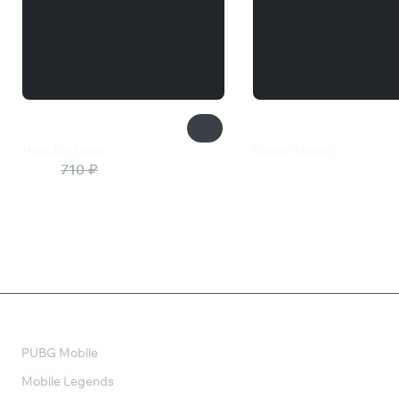
Hunt the Night
Shame Legacy
355 ₽
710 ₽
880 ₽
Валюта
PUBG Mobile
Mobile Legends