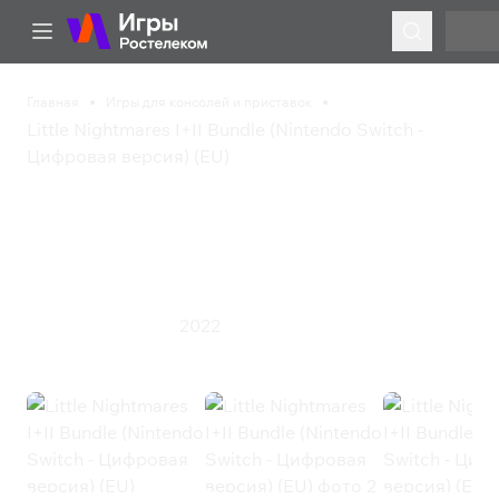
Главная
Игры для консолей и приставок
Little Nightmares I+II Bundle (Nintendo Switch -
Цифровая версия) (EU)
Little Nightmares I+II
Bundle (Nintendo Switch
- Цифровая версия) (EU)
2022
Приключения
Экшен