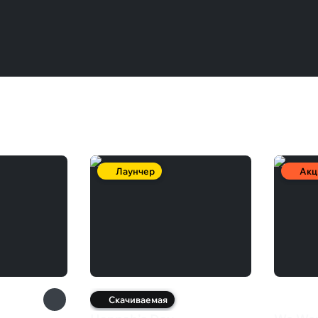
Лаунчер
Акц
Скачиваемая