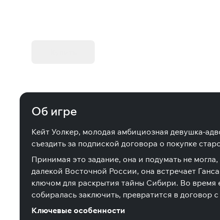
KIBORG - Делюкс Издание
Купить
Об игре
Кейт Уолкер, молодая амбициозная девушка-адв
съездить за подпиской договора о покупке стар
Принимая это задание, она и подумать не могла,
далекой Восточной России, она встречает Ганса
ключом для раскрытия тайны Сибири. Во время е
собиралась заключить, превратится в договор с
Ключевые особенности