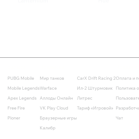
Lanternium
Hue
179 ₽
1 599 ₽
Валюта
Подписки
Поддерж
PUBG Mobile
Мир танков
CarX Drift Racing 2
Оплата и п
Mobile Legends
Warface
Ил-2 Штурмовик
Политика 
Apex Legends
Аллоды Онлайн
Литрес
Пользоват
Free Fire
VK Play Cloud
Тариф «Игровой»
Разработч
Pioner
Браузерные игры
Чат
Калибр