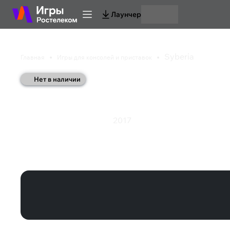
Лаунчер
Syberia
Главная
Игры для консолей и приставок
Нет в наличии
Syberia
2017
Головоломка
Приключения
Syberia