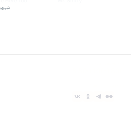
e Here Too
Mr. Shifty
550 ₽
385 ₽
Служба поддержки
8 800 1000 800
Социальные сети