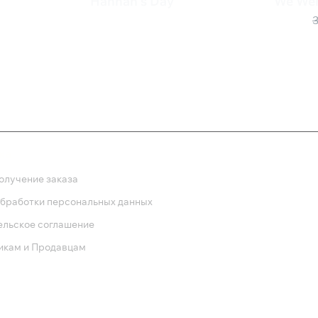
Hannah’s Day
We Wer
490 ₽
97 ₽
ка
олучение заказа
обработки персональных данных
ельское соглашение
икам и Продавцам