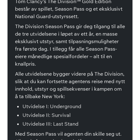
Tom Clancy's The Division™ Gold Edition
består av spillet, Season Pass og et eksklusivt
National Guard-utstyrssett.
The Division Season Pass gir deg tilgang til alle
de tre utvidelsene i løpet av ett år, en masse
eksklusivt utstyr, samt tilpasningsmuligheter
fra første dag. I tillegg får alle Season Pass-
eiere månedlige spesialfordeler – alt til en
knallpris.
Alle utvidelsene bygger videre på The Division,
slik at du kan fortsette agentens reise med nytt
innhold, utstyr og spillsekvenser i kampen om
å ta tilbake New York:
Utvidelse I: Underground
Utvidelse II: Survival
Utvidelse III: Last Stand
Med Season Pass vil agenten din skille seg ut.