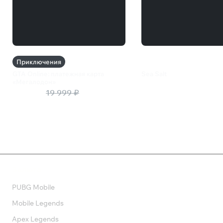
Приключения
GTA Online: платежная карта
Sea Salt
«Мегалодон»
500 ₽
13 000 ₽
19 999 ₽
Валюта
PUBG Mobile
Mobile Legends
Apex Legends