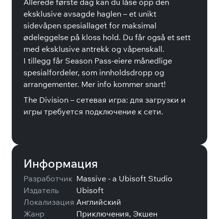
Allerede første dag kan du låse opp den
eksklusive avsagde haglen – et unikt
sidevåpen spesiallaget for maksimal
ødeleggelse på kloss hold. Du får også et sett
med eksklusive antrekk og våpenskall.
I tillegg får Season Pass-eiere månedlige
spesialfordeler, som innholdsdropp og
arrangementer. Mer info kommer snart!
The Division – сетевая игра: для загрузки и
игры требуется подключение к сети.
Информация
Разработчик
Massive - a Ubisoft Studio
Издатель
Ubisoft
Локализация
Английский
Жанр
Приключения, Экшен