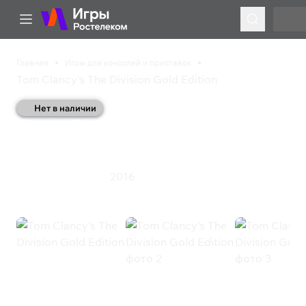
Главная
Игры для консолей и приставок
Tom Clancy's The Division Gold Edition
Нет в наличии
Tom Clancy's The
Division Gold Edition
2016
Приключения
Экшен
Tom Clancy's The Division Gold