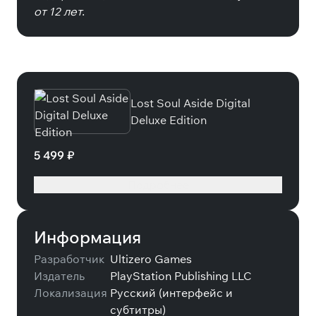
от 12 лет.
Специальные издания
Lost Soul Aside Digital
Deluxe Edition
5 499 ₽
Подробнее
Информация
Разработчик
Ultizero Games
Издатель
PlayStation Publishing LLC
Локализация
Русский (интерфейс и
субтитры)