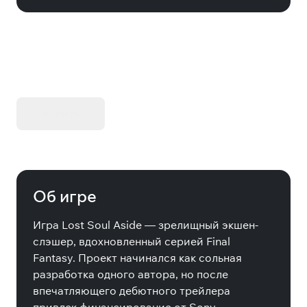
KIBORG - Делюкс Издание
Купить
Об игре
Игра Lost Soul Aside — зрелищный экшен-
слэшер, вдохновленный серией Final
Fantasy. Проект начинался как сольная
разработка одного автора, но после
впечатляющего дебютного трейлера