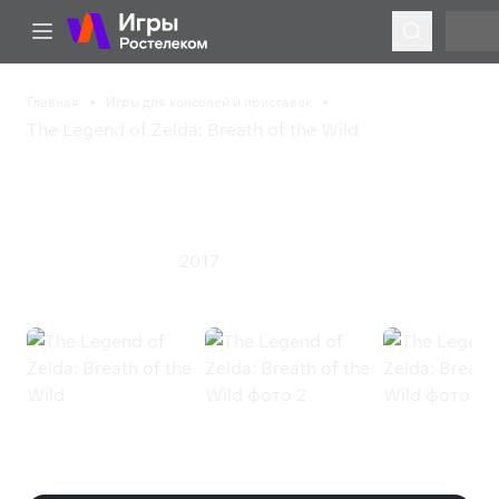
Главная
Игры для консолей и приставок
The Legend of Zelda: Breath of the Wild
The Legend of Zelda:
Breath of the Wild
2017
Приключения
Экшен
The Legend of Zelda: Breath of the
Wild (Nintendo)