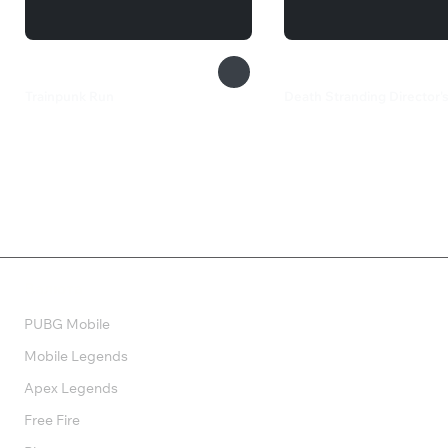
Trainpunk Run
Death Stranding Director's
154 ₽
3 299 ₽
Валюта
PUBG Mobile
Mobile Legends
Apex Legends
Free Fire