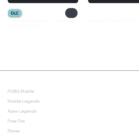
DLC
Chornobyl Liquidators + Hairdresser
Camelot: Wrath of the Gre
Simulator Bundle
360 ₽
1 250 ₽
Валюта
PUBG Mobile
Mobile Legends
Apex Legends
Free Fire
Pioner