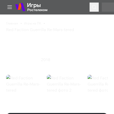
Главная
Игры на ПК
Red Faction Guerrilla Re-Mars-tered
Red Faction Guerrilla Re-
Mars-tered
2018
Приключения
Экшен
Red Faction Guerrilla Re-Mars-
tered (Steam)