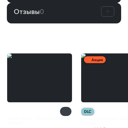
Отзывы
0
Вам может понравиться
Акция
DLC
A Rat''s Quest - The Way Back Home
Gangs of Sherwood - Digit
| Season 1
Artbook