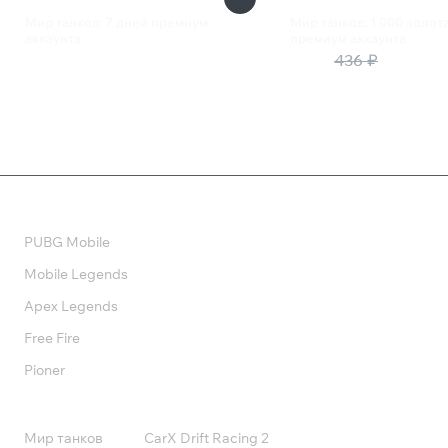
Мир танков: 7 дней премиум
Мир танков: 1 000 золот
аккаунта
премиум аккаунта
195 ₽
369 ₽
436 ₽
Валюта
PUBG Mobile
Mobile Legends
Apex Legends
Free Fire
Pioner
Подписки
Мир танков
CarX Drift Racing 2