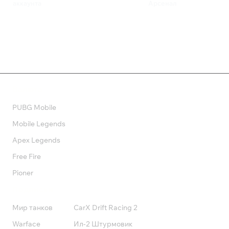
аккаунта
Арсенал
390 ₽
390 ₽
Валюта
PUBG Mobile
Mobile Legends
Apex Legends
Free Fire
Pioner
Подписки
Мир танков
CarX Drift Racing 2
Warface
Ил-2 Штурмовик