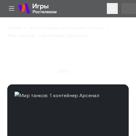
Главная
Игровые товары: валюта, скины, пропуски
Мир танков: 1 контейнер Арсенал
Мир танков: 1
контейнер Арсенал
2010
Экшен
Симулятор
Шутер