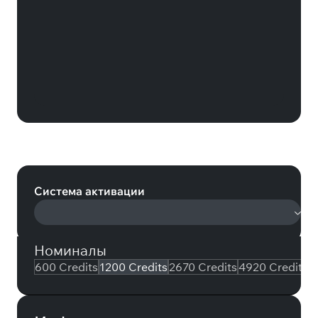
Tom Clancy's Rainbow Six Siege:
1200 Credits (Xbox)
Система активации
Номиналы
600 Credits
1200 Credits
2670 Credits
4920 Credits
7