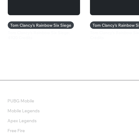
Tom Clancy's Rainbow Six Siege
Tom Clancy's Rainbow S
Tom Clancy's Rainbow Six Siege:
Tom Clancy's Rainbow Six
4920 Credits
Credits
5 799 ₽
799 ₽
Валюта
PUBG Mobile
Mobile Legends
Apex Legends
Free Fire