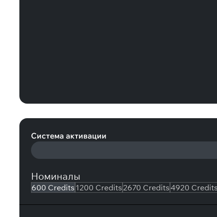
Tom Clancy's Rainbow Six Siege: 600
Система активации
Номиналы
600 Credits
1200 Credits
2670 Credits
4920 Credit