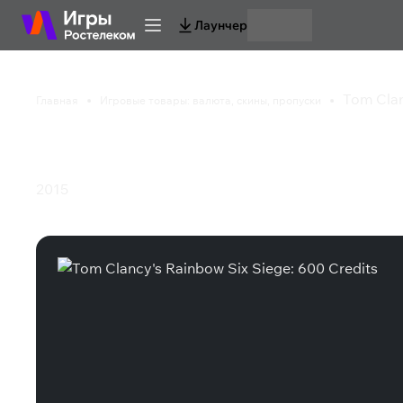
Лаунчер
Tom Clan
Главная
Игровые товары: валюта, скины, пропуски
Tom Clancy's Rainbow
2015