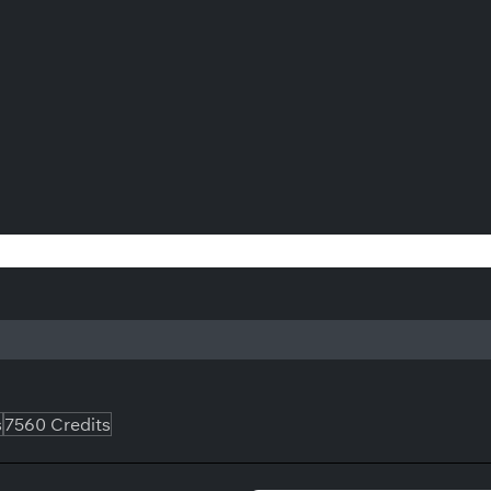
 Credits (Xbox)
s
7560 Credits