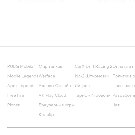
Siege: 4920 Credits
Siege: 7560 Cr
5 799 ₽
7 999 ₽
Валюта
Подписки
Поддерж
PUBG Mobile
Мир танков
CarX Drift Racing 2
Оплата и п
Mobile Legends
Warface
Ил-2 Штурмовик
Политика 
Apex Legends
Аллоды Онлайн
Литрес
Пользоват
Free Fire
VK Play Cloud
Тариф «Игровой»
Разработч
Pioner
Браузерные игры
Чат
Калибр