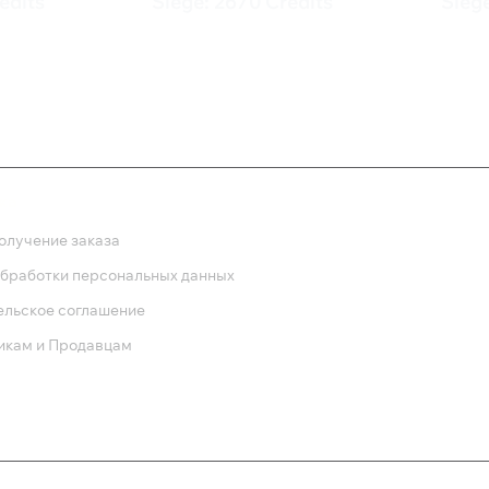
edits
Siege: 2670 Credits
Siege
3 199 ₽
1 5
ка
олучение заказа
обработки персональных данных
ельское соглашение
икам и Продавцам